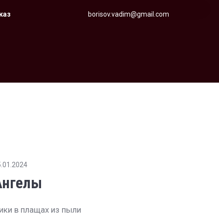
аказ
borisov.vadim@gmail.com
.01.2024
Ангелы
ики в плащах из пыли