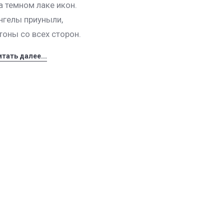
а темном лаке икон.
нгелы приуныли,
тоны со всех сторон.
итать далее...