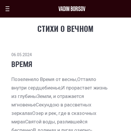
СТИХИ О ВЕЧНОМ
06.05.2024
ВРЕМЯ
Позеленело Время от весны,Оттаяло
внутри сердцебиенье,И прорастает жизнь
из глубиныЗемли, и отражается
мгновеньеСекундою в рассветных
зеркалахОзер и рек, где в сказочных
мирахСвятой воды, разлившейся
беспечноВ долинах и лугах озерно-