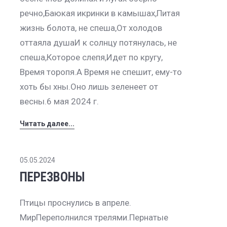
речно,Баюкая икринки в камышах,Питая
жизнь болота, не спеша,От холодов
оттаяла душаИ к солнцу потянулась, не
спеша,Которое слепя,Идет по кругу,
Время торопя.А Время не спешит, ему-то
хоть бы хны.Оно лишь зеленеет от
весны.6 мая 2024 г.
Читать далее...
05.05.2024
ПЕРЕЗВОНЫ
Птицы проснулись в апреле.
МирПереполнился трелями.Пернатые