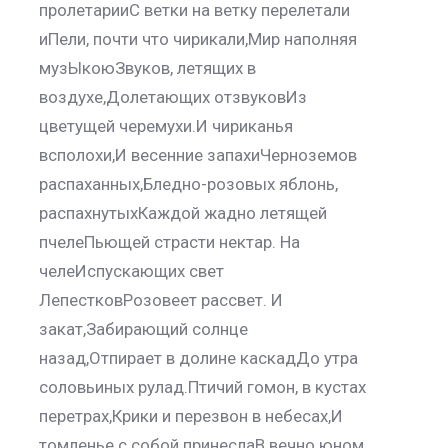
пролетарииС ветки на ветку перелетали
иПели, почти что чирикали,Мир наполняя
музЫкоюЗвуков, летящих в
воздухе,Долетающих отзвуковИз
цветущей черемухи.И чириканья
всполохи,И весенние запахиЧерноземов
распаханных,Бледно-розовых яблонь,
распахнутыхКаждой жадно летящей
пчелеПьющей страсти нектар. На
челеИспускающих свет
ЛепестковРозовеет рассвет. И
закат,Забирающий солнце
назад,Отпирает в долине каскадДо утра
соловьиных рулад.Птичий гомон, в кустах
перетрах,Крики и перезвон в небесах,И
томленье с собой принеслаВ вечно юном