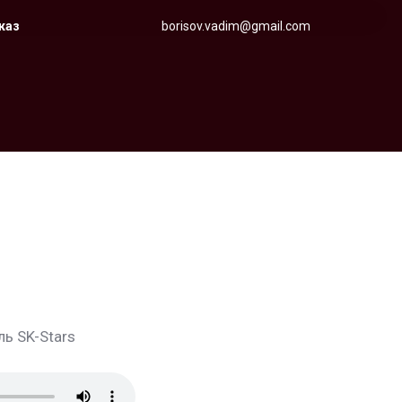
аказ
borisov.vadim@gmail.com
ь SK-Stars